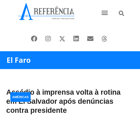
Ásia e Pacífico
Oriente Médio
El Faro
Assédio à imprensa volta à rotina
AMÉRICAS
em El Salvador após denúncias
contra presidente