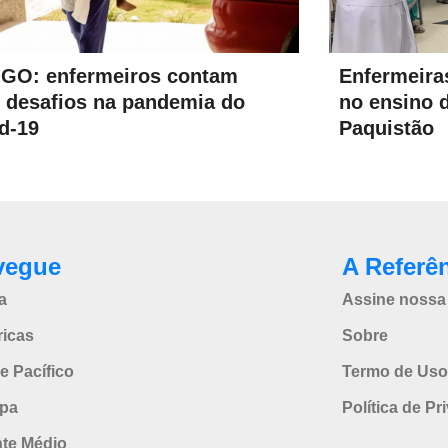
GO: enfermeiros contam
Enfermeira
 desafios na pandemia do
no ensino 
d-19
Paquistão
vegue
A Referê
a
Assine nossa 
icas
Sobre
e Pacífico
Termo de Uso
pa
Política de Pr
nte Médio