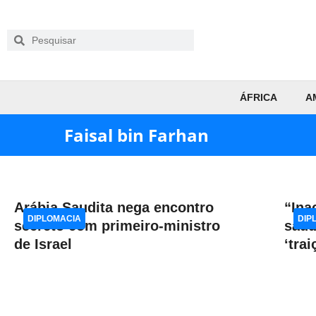
ÁFRICA
A
Faisal bin Farhan
Arábia Saudita nega encontro
“Ina
DIPLOMACIA
DIP
secreto com primeiro-ministro
saud
de Israel
‘tra