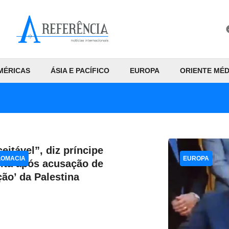
MÉRICAS
ÁSIA E PACÍFICO
EUROPA
ORIENTE MÉD
ceitável”, diz príncipe
LOMACIA
EUROPA
ita após acusação de
ição’ da Palestina