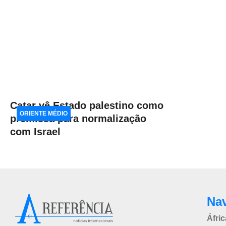
Catar vê Estado palestino como
ORIENTE MÉDIO
premissa para normalização
com Israel
Na
Áfric