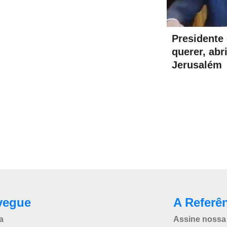
Presidente 
querer, ab
Jerusalém
vegue
A Referê
a
Assine nossa 