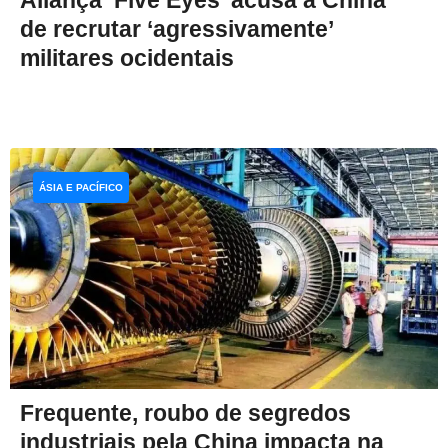
Aliança ‘Five Eyes’ acusa a China
de recrutar ‘agressivamente’
militares ocidentais
ÁSIA E PACÍFICO
Frequente, roubo de segredos
industriais pela China impacta na