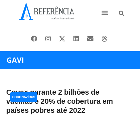
Ásia e Pacífico
Oriente Médio
GAVI
Covax garante 2 bilhões de
CORONAVÍRUS
vacinas e 20% de cobertura em
países pobres até 2022