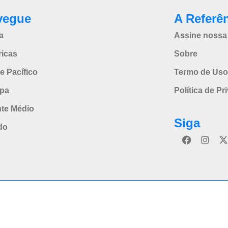
vegue
A Referê
a
Assine nossa 
icas
Sobre
e Pacífico
Termo de Uso
pa
Política de Pr
nte Médio
Siga
do