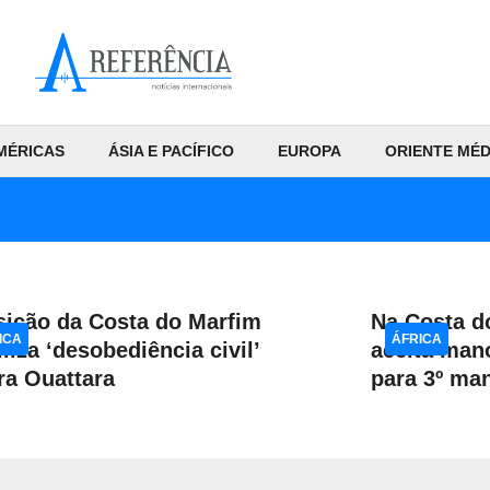
MÉRICAS
ÁSIA E PACÍFICO
EUROPA
ORIENTE MÉD
ição da Costa do Marfim
Na Costa d
ICA
ÁFRICA
liza ‘desobediência civil’
aceita man
ra Ouattara
para 3º ma