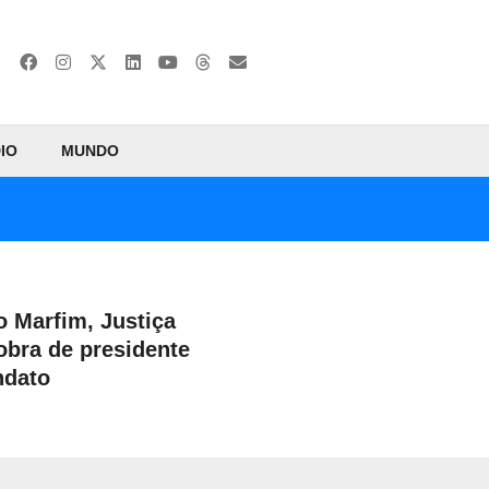
IO
MUNDO
o Marfim, Justiça
obra de presidente
ndato