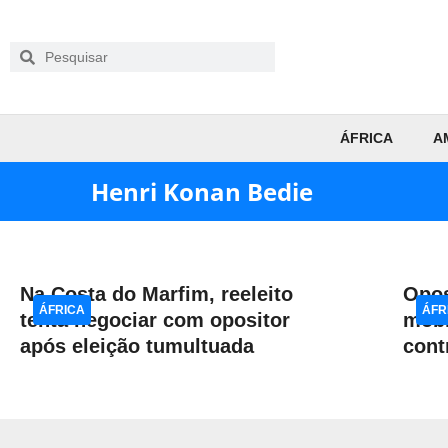
ÁFRICA
A
Henri Konan Bedie
Na Costa do Marfim, reeleito
Opos
ÁFRICA
ÁFR
tenta negociar com opositor
mobi
após eleição tumultuada
cont