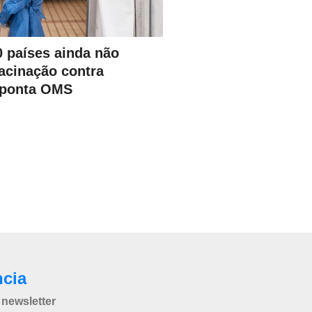
0 países ainda não
acinação contra
aponta OMS
ncia
newsletter