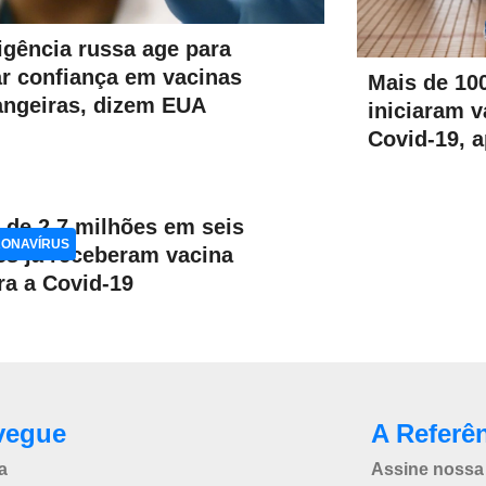
ligência russa age para
r confiança em vacinas
Mais de 10
angeiras, dizem EUA
iniciaram v
Covid-19, 
 de 2,7 milhões em seis
ONAVÍRUS
es já receberam vacina
ra a Covid-19
vegue
A Referê
a
Assine nossa 