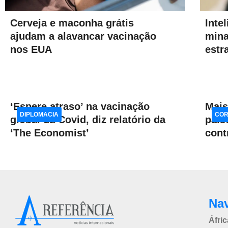
Cerveja e maconha grátis
Inte
ajudam a alavancar vacinação
mina
nos EUA
estr
‘Espere atraso’ na vacinação
Mais
DIPLOMACIA
COR
global da Covid, diz relatório da
país
‘The Economist’
cont
Na
Áfric