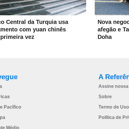
o Central da Turquia usa
Nova negoc
mento com yuan chinês
afegão e T
 primeira vez
Doha
vegue
A Referê
a
Assine nossa 
icas
Sobre
e Pacífico
Termo de Uso
pa
Política de Pr
nte Médio