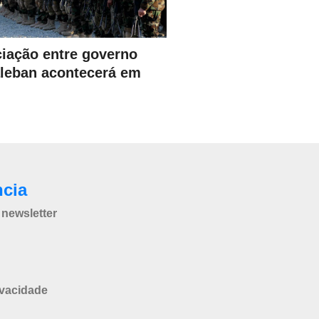
iação entre governo
aleban acontecerá em
ncia
newsletter
ivacidade