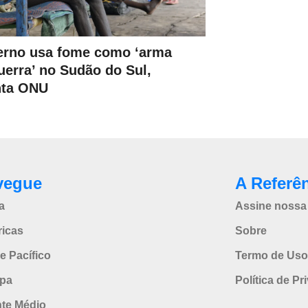
rno usa fome como ‘arma
uerra’ no Sudão do Sul,
nta ONU
vegue
A Referê
a
Assine nossa 
icas
Sobre
e Pacífico
Termo de Uso
pa
Política de Pr
nte Médio