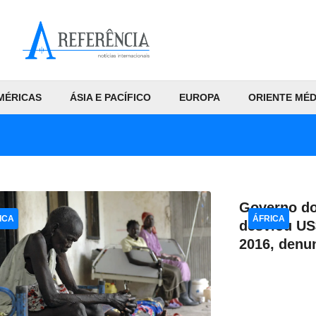
MÉRICAS
ÁSIA E PACÍFICO
EUROPA
ORIENTE MÉD
Governo do
ICA
ÁFRICA
desviou US
2016, denu