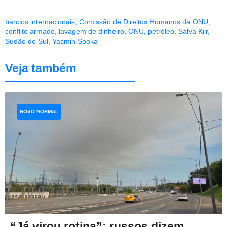
bancos internacionais
,
Comissão de Direitos Humanos da ONU
,
conflito armado
,
lavagem de dinheiro
,
ONU
,
petróleo
,
Salva Kiir
,
Sudão do Sul
,
Yasmin Sooka
Veja também
NOVO NORMAL
“Já virou rotina”: russos dizem