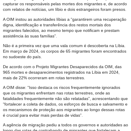
capturar os responsáveis ​​pelas mortes dos migrantes e, de acordo
com relatos de notícias, um líbio e dois estrangeiros foram presos.
A OIM instou as autoridades líbias a “garantirem uma recuperação
digna, identificação e transferência dos restos mortais dos
migrantes falecidos, ao mesmo tempo que notificam e prestam
assistência às suas famílias”.
Não é a primeira vez que uma vala comum é descoberta na Líbia.
Em março de 2024, os corpos de 65 migrantes foram encontrados
no sudoeste do país.
De acordo com o Projeto Migrantes Desaparecidos da OIM, das
965 mortes e desaparecimentos registrados na Líbia em 2024,
mais de 22% ocorreram em rotas terrestres.
A OIM disse: “Isso destaca os riscos frequentemente ignorados
que os migrantes enfrentam nas rotas terrestres, onde as
fatalidades frequentemente não são relatadas”, acrescentando que
“fortalecer a coleta de dados, os esforços de busca e salvamento e
os mecanismos de proteção aos migrantes ao longo dessas rotas
é crucial para evitar mais perdas de vidas”.
A agência de migração pediu a todos os governos e autoridades ao
longo das rotas de contrabando de migrantes que fortaleçam a