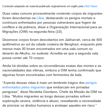
Conteúdo adaptado de material publicado originalmente em inglês pela
ONU News
Duas valas comuns provavelmente contendo corpos de migrantes
foram descobertas na
Líbia
, destacando os perigos mortais e
contínuos enfrentados por pessoas vulneráveis ​​que fogem de
conflitos e da pobreza, disse a Organização Internacional para as
Migrações (OIM) na segunda-feira (10).
Dezenove corpos foram descobertos em Jakharrah, cerca de 400
quilômetros ao sul da cidade costeira de Benghazi, enquanto pelo
menos mais 30 foram encontrados em uma vala comum no
deserto de Alkufra, no sudeste. Acredita-se que a segunda vala
possa conter até 70 corpos.
Ainda há dúvidas sobre as circunstâncias exatas das mortes e as
nacionalidades das vítimas, embora a OIM tenha confirmado que
algumas foram encontradas com ferimentos de bala.
“A perda dessas vidas é mais um lembrete trágico dos
perigos
enfrentados pelos migrantes
que embarcam em jornadas
perigosas”, disse Nicoletta Giordano, Chefe da Missão da OIM na
Líbia. “Muitos migrantes ao longo dessas jornadas sofrem
exploração severa, violência e abuso, ressaltando a necessidade
de priorizar os direitos humanos e proteger aqueles em risco.”