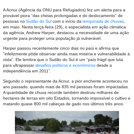
A Acnur (Agência da ONU para Refugiados) fez um alerta para a
provável piora “das cheias prolongadas e do deslocamento” de
pessoas no
Sudão do Sul
com o início da
temporada de chuvas
,
em maio. Nesta terça-feira (29), o especialista em ação climática
da agência, Andrew Harper, destacou a necessidade de uma ação
urgente para proteger uma população já vulnerável.
Harper passou recentemente cinco dias no país e afirma que
“infelizmente pôde observar ainda mais miséria e vulnerabilidade à
vista”. Ele lembra que o Sudão do Sul é um “país frágil que luta
para ultrapassar
desafios políticos e econômicos
desde a
independência em 2011”.
Segundo o representante da Acnur, a pior enchente aconteceu no
ano passado, quando mais de 835 mil pessoas foram impactadas.
A quantidade de chuva recorde também destruiu milhares de
hectares de terras em oito Estados, tornando impossível o cultivo e
matando quase 800 mil cabeças de gado nos últimos três anos.