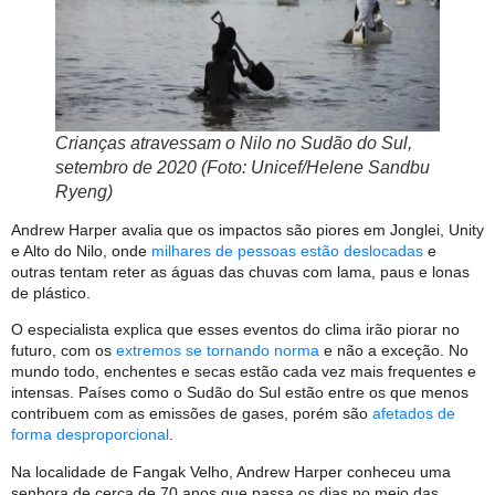
Crianças atravessam o Nilo no Sudão do Sul,
setembro de 2020 (Foto: Unicef/Helene Sandbu
Ryeng)
Andrew Harper avalia que os impactos são piores em Jonglei, Unity
e Alto do Nilo, onde
milhares de pessoas estão deslocadas
e
outras tentam reter as águas das chuvas com lama, paus e lonas
de plástico.
O especialista explica que esses eventos do clima irão piorar no
futuro, com os
extremos se tornando norma
e não a exceção. No
mundo todo, enchentes e secas estão cada vez mais frequentes e
intensas. Países como o Sudão do Sul estão entre os que menos
contribuem com as emissões de gases, porém são
afetados de
forma desproporcional
.
Na localidade de Fangak Velho, Andrew Harper conheceu uma
senhora de cerca de 70 anos que passa os dias no meio das