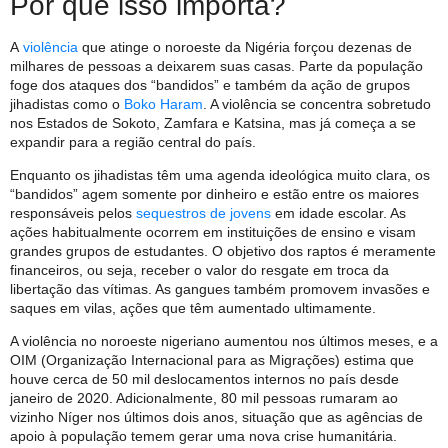
Por que isso importa?
A
violência
que atinge o noroeste da Nigéria forçou dezenas de
milhares de pessoas a deixarem suas casas. Parte da população
foge dos ataques dos “bandidos” e também da ação de grupos
jihadistas como o
Boko Haram
. A violência se concentra sobretudo
nos Estados de Sokoto, Zamfara e Katsina, mas já começa a se
expandir para a região central do país.
Enquanto os jihadistas têm uma agenda ideológica muito clara, os
“bandidos” agem somente por dinheiro e estão entre os maiores
responsáveis pelos
sequestros de jovens
em idade escolar. As
ações habitualmente ocorrem em instituições de ensino e visam
grandes grupos de estudantes. O objetivo dos raptos é meramente
financeiros, ou seja, receber o valor do resgate em troca da
libertação das vítimas. As gangues também promovem invasões e
saques em vilas, ações que têm aumentado ultimamente.
A violência no noroeste nigeriano aumentou nos últimos meses, e a
OIM (Organização Internacional para as Migrações) estima que
houve cerca de 50 mil deslocamentos internos no país desde
janeiro de 2020. Adicionalmente, 80 mil pessoas rumaram ao
vizinho Níger nos últimos dois anos, situação que as agências de
apoio à população temem gerar uma nova crise humanitária.