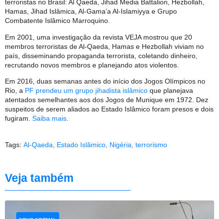
terroristas no Brasil: Al Qaeda, Jihad Media Battalion, Hezbollah,
Hamas, Jihad Islâmica, Al-Gama’a Al-Islamiyya e Grupo
Combatente Islâmico Marroquino.
Em 2001, uma investigação da revista VEJA mostrou que 20
membros terroristas de Al-Qaeda, Hamas e Hezbollah viviam no
país, disseminando propaganda terrorista, coletando dinheiro,
recrutando novos membros e planejando atos violentos.
Em 2016, duas semanas antes do início dos Jogos Olímpicos no
Rio, a
PF prendeu um grupo jihadista islâmico
que planejava
atentados semelhantes aos dos Jogos de Munique em 1972. Dez
suspeitos de serem aliados ao Estado Islâmico foram presos e dois
fugiram.
Saiba mais
.
Tags:
Al-Qaeda
,
Estado Islâmico
,
Nigéria
,
terrorismo
Veja também