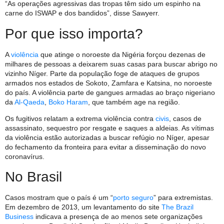
“As operações agressivas das tropas têm sido um espinho na
carne do ISWAP e dos bandidos”, disse Sawyerr.
Por que isso importa?
A
violência
que atinge o noroeste da Nigéria forçou dezenas de
milhares de pessoas a deixarem suas casas para buscar abrigo no
vizinho Níger. Parte da população foge de ataques de grupos
armados nos estados de Sokoto, Zamfara e Katsina, no noroeste
do país. A violência parte de gangues armadas ao braço nigeriano
da
Al-Qaeda
,
Boko Haram
, que também age na região.
Os fugitivos relatam a extrema violência contra
civis
, casos de
assassinato, sequestro por resgate e saques a aldeias. As vítimas
da violência estão autorizadas a buscar refúgio no Níger, apesar
do fechamento da fronteira para evitar a disseminação do novo
coronavírus.
No Brasil
Casos mostram que o país é um “
porto seguro
” para extremistas.
Em dezembro de 2013, um levantamento do site
The Brazil
Business
indicava a presença de ao menos sete organizações