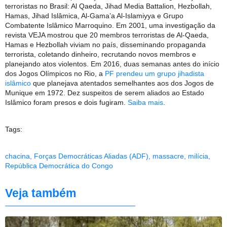
terroristas no Brasil: Al Qaeda, Jihad Media Battalion, Hezbollah,
Hamas, Jihad Islâmica, Al-Gama’a Al-Islamiyya e Grupo
Combatente Islâmico Marroquino. Em 2001, uma investigação da
revista VEJA mostrou que 20 membros terroristas de Al-Qaeda,
Hamas e Hezbollah viviam no país, disseminando propaganda
terrorista, coletando dinheiro, recrutando novos membros e
planejando atos violentos. Em 2016, duas semanas antes do início
dos Jogos Olímpicos no Rio, a
PF prendeu um grupo jihadista
islâmico
que planejava atentados semelhantes aos dos Jogos de
Munique em 1972. Dez suspeitos de serem aliados ao Estado
Islâmico foram presos e dois fugiram.
Saiba mais
.
Tags:
chacina
,
Forças Democráticas Aliadas (ADF)
,
massacre
,
milícia
,
República Democrática do Congo
Veja também