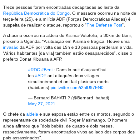
Treze pessoas foram encontradas decapitadas ao leste da
República Democrática do Congo
. O massacre ocorreu na noite de
terça-feira (25), e a milícia ADF (Forças Democráticas Aliadas) é
suspeita de realizar o ataque, reportou o “
The Defense Post
”.
A chacina ocorreu na aldeia de Kisima-Vutotolia, a 30km de Beni,
próximo a Uganda. “A situação em Kisima é trágica. Houve uma
invasão
da ADF por volta das 19h e 13 pessoas perderam a vida.
Vários habitantes [da vila] também estão desaparecidos”, disse o
prefeito Donat Kibuana à AFP.
#RDC
#Beni
: Dans la nuit d'aujourd'hui
les
#ADF
ont attaqués deux villages
simultanément et ont fait plusieurs morts.
(habitants)
pic.twitter.com/i2hlU97EN0
— Bernard BAHATI ?️ (@Bernard_bahati)
May 27, 2021
O chefe da
aldeia
e sua esposa estão entre os mortos, segundo o
representante da sociedade civil Roger Masimango. O homem
ainda afirmou que “dois bebês, de quatro e dois meses,
respectivamente, foram encontrados vivos ao lado dos corpos dos
pais assassinados”.