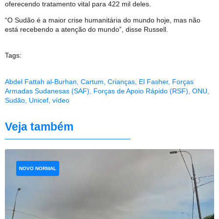
oferecendo tratamento vital para 422 mil deles.
“O Sudão é a maior crise humanitária do mundo hoje, mas não
está recebendo a atenção do mundo”, disse Russell.
Tags:
Abdel Fattah al-Burhan
,
Cartum
,
Crianças
,
El Fasher
,
Forças
Armadas Sudanesas (SAF)
,
Forças de Apoio Rápido (RSF)
,
ONU
,
Sudão
,
Unicef
,
vídeo
Veja também
NOVO NORMAL