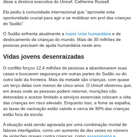
disse a diretora executiva do Unicef, Catherine Russell.
Ela pediu à comunidade internacional que “aproveite esta
oportunidade crucial para agir e se mobilizar em prol das crianças
do Sudão”.
O Sudão enfrenta atualmente a
maior crise humanitária
e de
deslocamento de crianças do mundo. Mais de 30 milhões de
pessoas precisam de ajuda humanitária neste ano.
Vidas jovens desenraizadas
O conflito forçou 12,4 milhões de pessoas a abandonarem suas
casas e buscarem segurança em outras partes do Sudão ou do
outro lado da fronteira. Mais da metade são crianças, com quase
um terço delas com menos de cinco anos. O Unicef observou que,
em áreas onde as pessoas podem retornar, munições não
detonadas e acesso limitado a serviços essenciais colocam a vida
das crianças em risco elevado. Enquanto isso, a fome se espalha,
as taxas de vacinação estão caindo e cerca de 90% das crianças
estão fora da escola.
A situação está sendo agravada por uma combinação mortal de
fatores interligados, como um aumento de dez vezes no número
de violações graves contra crianças, como
assassinatos e