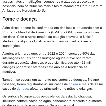
assassinatos e mutilações, sequestros e ataques a escolas e
hospitais, com os números mais altos relatados em Darfur, Cartum,
Al-Jazeera e Kordofan do Sul.
Fome e doença
Além disso, a fome foi confirmada em dez locais, de acordo com o
Programa Mundial de Alimentos (PMA) da ONU, com mais locais
em risco. Com a aproximação da estação chuvosa, o Unicef
alertou que algumas localidades também são vulneráveis ​​a
inundações.
A agência lembrou que, entre 2022 e 2024, cerca de 60% das
internações anuais por desnutrição aguda grave ocorreram
durante a estação chuvosa, o que significa que até 462 mil
crianças podem ser afetadas este ano se a tendência se
mantiver.
Também se espera um aumento nos surtos de doenças. No ano
passado, foram registrados 49 mil casos de
cólera
e mais de 11 mil
casos de
dengue
, afetando principalmente mães e crianças.
Os surtos são agravados pelos efeitos da estação chuvosa,
incluindo contaminação da água, saneamento precário e aumento
do deslocamento e movimentação populacional.