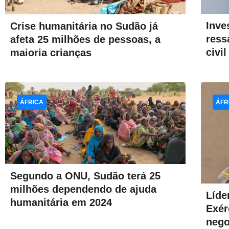
Inve
Crise humanitária no Sudão já
ress
afeta 25 milhões de pessoas, a
civi
maioria crianças
ÁFRICA
ÁFR
Segundo a ONU, Sudão terá 25
milhões dependendo de ajuda
Líde
humanitária em 2024
Exér
nego