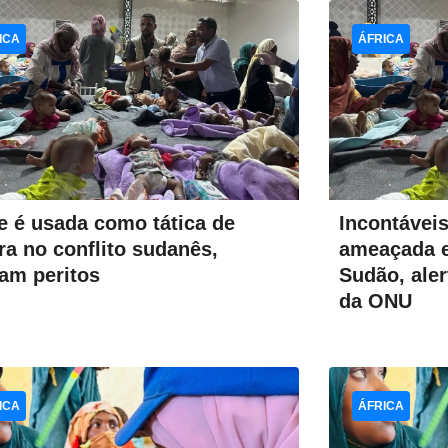
ICA
ÁFRICA
 é usada como tática de
Incontáveis 
ra no conflito sudanês,
ameaçada e
tam peritos
Sudão, ale
da ONU
ICA
ÁFRICA