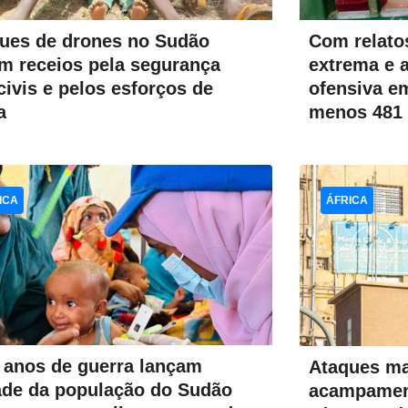
ues de drones no Sudão
Com relatos
m receios pela segurança
extrema e 
civis e pelos esforços de
ofensiva e
a
menos 481 
ICA
ÁFRICA
 anos de guerra lançam
Ataques m
de da população do Sudão
acampamen