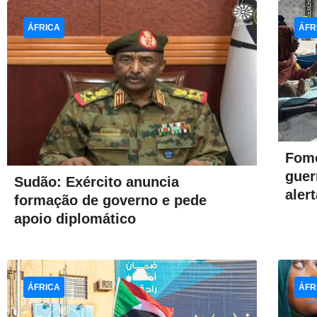
ÁFRICA
ÁFR
Fome
guer
Sudão: Exército anuncia
aler
formação de governo e pede
apoio diplomático
ÁFRICA
ÁFR