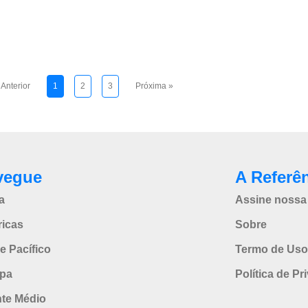
 Anterior
1
2
3
Próxima »
vegue
A Referê
a
Assine nossa 
icas
Sobre
e Pacífico
Termo de Uso
pa
Política de Pr
nte Médio