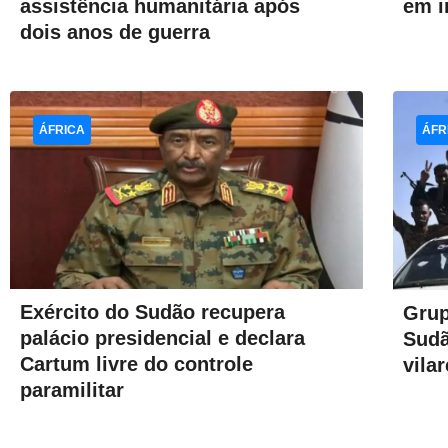
assistência humanitária após
em i
dois anos de guerra
ÁFRICA
ÁFR
Exército do Sudão recupera
Grup
palácio presidencial e declara
Sud
Cartum livre do controle
vila
paramilitar