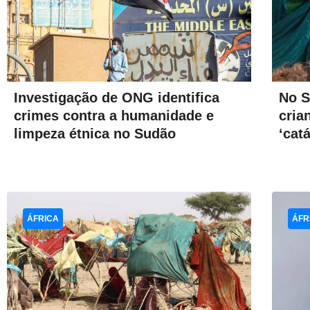
No S
Investigação de ONG identifica
cria
crimes contra a humanidade e
‘cat
limpeza étnica no Sudão
ÁFRICA
ÁFR