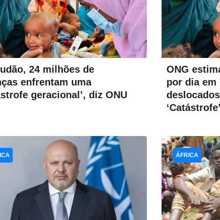
udão, 24 milhões de
ONG estima
nças enfrentam uma
por dia em
ástrofe geracional’, diz ONU
deslocados
‘Catástrofe
ICA
ÁFRICA