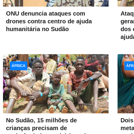
Ataq
ONU denuncia ataques com
gera
drones contra centro de ajuda
dos 
humanitária no Sudão
ajud
ÁFRICA
ÁFR
No Sudão, 15 milhões de
Dois
crianças precisam de
meta