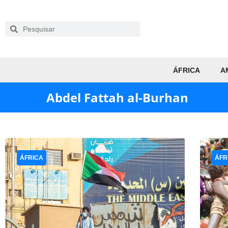
ÁFRICA
A
Abdel Fattah al-Burhan
ÁFRICA
ÁFR