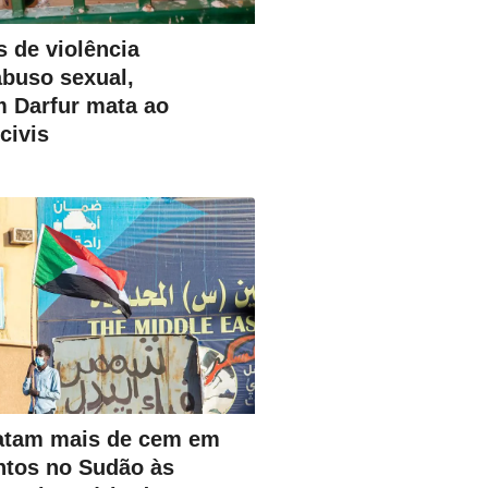
 de violência
abuso sexual,
m Darfur mata ao
civis
atam mais de cem em
tos no Sudão às