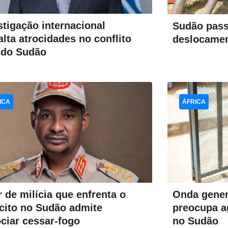
stigação internacional
Sudão pass
alta atrocidades no conflito
deslocamen
l do Sudão
ICA
ÁFRICA
r de milícia que enfrenta o
Onda gener
cito no Sudão admite
preocupa a
ciar cessar-fogo
no Sudão