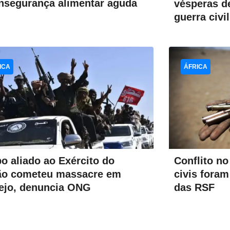
nsegurança alimentar aguda
vésperas de
guerra civil
ICA
ÁFRICA
Conflito n
o aliado ao Exército do
civis fora
ão cometeu massacre em
das RSF
rejo, denuncia ONG