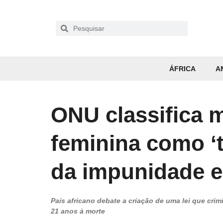
ÁFRICA
A
ONU classifica m
feminina como ‘t
da impunidade e
País africano debate a criação de uma lei que cri
21 anos à morte