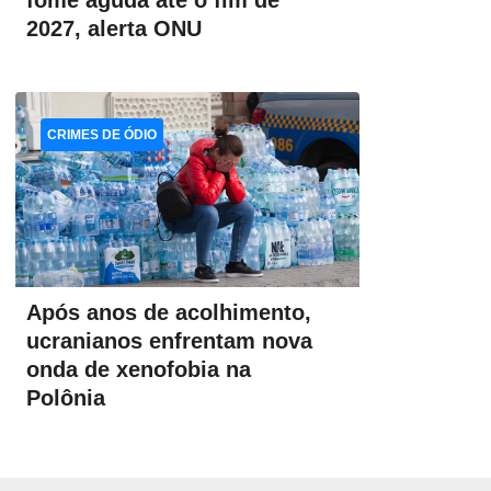
fome aguda até o fim de
2027, alerta ONU
CRIMES DE ÓDIO
Após anos de acolhimento,
ucranianos enfrentam nova
onda de xenofobia na
Polônia