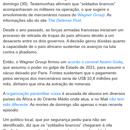
domingo (30). Testemunhas afirmam que “soldados brancos”
acompanhavam os militares na operação, o que sugere o
envolvimento de mercenários russos do
Wagner Group
. As
informações são do site
The Defense Post
.
Desde o ano passado, as forças armadas francesas iniciaram um
processo de retirada de tropas do país africano devido a um
desacerto entre os dois governos. A decisão gerou dúvidas quanto
à capacidade de o país africano sustentar os avanços na luta
contra o jihadismo.
Então, o
Wagner Group
firmou um
acordo o coronel Assimi Goita
,
que assumiu o poder no golpe de Estado de 2021, para assumir o
vácuo deixado por Paris. Fontes sustentam que o pagamento
pelos serviços dos mercenários seria de US$ 10,8 milhões por
mês, dinheiro que viria da extração de minerais.
A
organização paramilitar russa
é acusada de abusos em diversos
países da África e do Oriente Médio onde atua, e no Mali
não tem
sido diferente
. As mortes de domingo são apenas o mais recente
episódio.
Um político local, que por segurança pediu para não ser
identificado, diz que os “soldados brancos” chegaram à vila