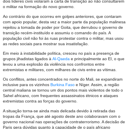
dois líderes civis violaram a carta de transição ao não consultarem
o militar na formação do novo governo.
Ao contrário do que ocorreu em golpes anteriores, que contaram
com apoio popular, desta vez a maior parte da população malinesa
rejeitou a tomada de poder por Goita, que derrubou o governo de
transição recém-instituído e assumiu o comando do país. A
população civil não foi às ruas protestar contra o militar, mas usou
as redes sociais para mostrar sua insatisfação.
Em meio à instabilidade política, cresceu no país a presença de
grupos jihadistas ligados à
Al-Qaeda
e principalmente ao EI, o que
levou a uma explosão da violência nos confrontos entre
extremistas e militares, com milhares de civis entre as vítimas.
Os conflitos, antes concentrados no norte do Mali, se expandiram
inclusive para os vizinhos
Burkina Faso
e Níger. Assim, a região
central maliana se tornou um dos pontos mais violentos de todo o
Sahel africano, com frequentes assassinatos étnicos e ataques
extremistas contra as forças do governo.
A situação torna-se ainda mais delicada devido à retirada das
tropas da França, que até agosto deste ano colaboravam com o
governo nacional nas operações de contraterrorismo. A decisão de
Paris gera dúvidas quanto à capacidade de o país africano