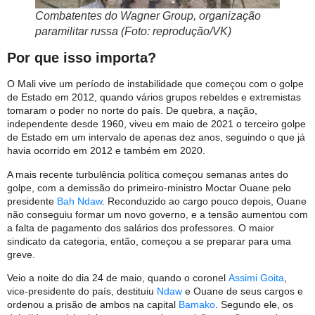
Combatentes do Wagner Group, organização
paramilitar russa (Foto: reprodução/VK)
Por que isso importa?
O Mali vive um período de instabilidade que começou com o golpe
de Estado em 2012, quando vários grupos rebeldes e extremistas
tomaram o poder no norte do país. De quebra, a nação,
independente desde 1960, viveu em maio de 2021 o terceiro golpe
de Estado em um intervalo de apenas dez anos, seguindo o que já
havia ocorrido em 2012 e também em 2020.
A mais recente turbulência política começou semanas antes do
golpe, com a demissão do primeiro-ministro Moctar Ouane pelo
presidente
Bah Ndaw
. Reconduzido ao cargo pouco depois, Ouane
não conseguiu formar um novo governo, e a tensão aumentou com
a falta de pagamento dos salários dos professores. O maior
sindicato da categoria, então, começou a se preparar para uma
greve.
Veio a noite do dia 24 de maio, quando o coronel
Assimi Goita
,
vice-presidente do país, destituiu
Ndaw
e Ouane de seus cargos e
ordenou a prisão de ambos na capital
Bamako
. Segundo ele, os