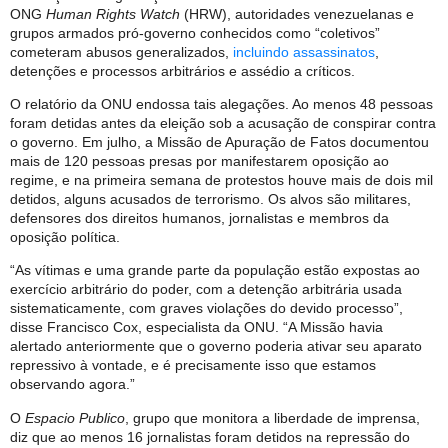
ONG
Human Rights Watch
(HRW), autoridades venezuelanas e
grupos armados pró-governo conhecidos como “coletivos”
cometeram abusos generalizados,
incluindo assassinatos
,
detenções e processos arbitrários e assédio a críticos.
O relatório da ONU endossa tais alegações. Ao menos 48 pessoas
foram detidas antes da eleição sob a acusação de conspirar contra
o governo. Em julho, a Missão de Apuração de Fatos documentou
mais de 120 pessoas presas por manifestarem oposição ao
regime, e na primeira semana de protestos houve mais de dois mil
detidos, alguns acusados ​​de terrorismo. Os alvos são militares,
defensores dos direitos humanos, jornalistas e membros da
oposição política.
“As vítimas e uma grande parte da população estão expostas ao
exercício arbitrário do poder, com a detenção arbitrária usada
sistematicamente, com graves violações do devido processo”,
disse Francisco Cox, especialista da ONU. “A Missão havia
alertado anteriormente que o governo poderia ativar seu aparato
repressivo à vontade, e é precisamente isso que estamos
observando agora.”
O
Espacio Publico
, grupo que monitora a liberdade de imprensa,
diz que ao menos 16 jornalistas foram detidos na repressão do