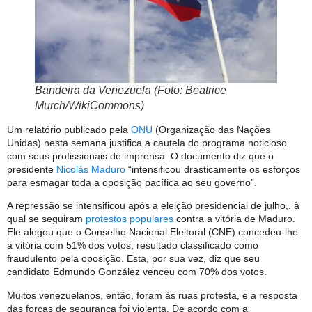
Bandeira da Venezuela (Foto: Beatrice
Murch/WikiCommons)
Um relatório publicado pela
ONU
(Organização das Nações
Unidas) nesta semana justifica a cautela do programa noticioso
com seus profissionais de imprensa. O documento diz que o
presidente
Nicolás Maduro
“intensificou drasticamente os esforços
para esmagar toda a oposição pacífica ao seu governo”.
A repressão se intensificou após a eleição presidencial de julho,. à
qual se seguiram
protestos populares
contra a vitória de Maduro.
Ele alegou que o Conselho Nacional Eleitoral (CNE) concedeu-lhe
a vitória com 51% dos votos, resultado classificado como
fraudulento pela oposição. Esta, por sua vez, diz que seu
candidato Edmundo González venceu com 70% dos votos.
Muitos venezuelanos, então, foram às ruas protesta, e a resposta
das forças de segurança foi violenta. De acordo com a