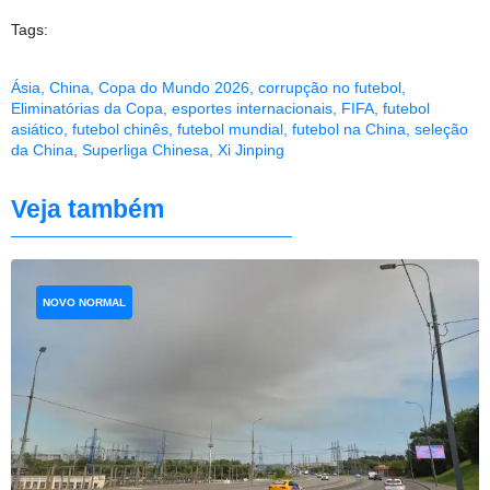
Tags:
Ásia
,
China
,
Copa do Mundo 2026
,
corrupção no futebol
,
Eliminatórias da Copa
,
esportes internacionais
,
FIFA
,
futebol
asiático
,
futebol chinês
,
futebol mundial
,
futebol na China
,
seleção
da China
,
Superliga Chinesa
,
Xi Jinping
Veja também
NOVO NORMAL