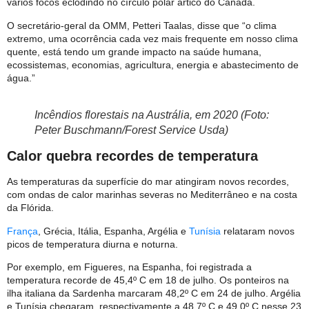
vários focos eclodindo no círculo polar ártico do Canadá.
O secretário-geral da OMM, Petteri Taalas, disse que “o clima
extremo, uma ocorrência cada vez mais frequente em nosso clima
quente, está tendo um grande impacto na saúde humana,
ecossistemas, economias, agricultura, energia e abastecimento de
água.”
Incêndios florestais na Austrália, em 2020 (Foto:
Peter Buschmann/Forest Service Usda)
Calor quebra recordes de temperatura
As temperaturas da superfície do mar atingiram novos recordes,
com ondas de calor marinhas severas no Mediterrâneo e na costa
da Flórida.
França
, Grécia, Itália, Espanha, Argélia e
Tunísia
relataram novos
picos de temperatura diurna e noturna.
Por exemplo, em Figueres, na Espanha, foi registrada a
temperatura recorde de 45,4º C em 18 de julho. Os ponteiros na
ilha italiana da Sardenha marcaram 48,2º C em 24 de julho. Argélia
e Tunísia chegaram, respectivamente a 48,7º C e 49,0º C nesse 23