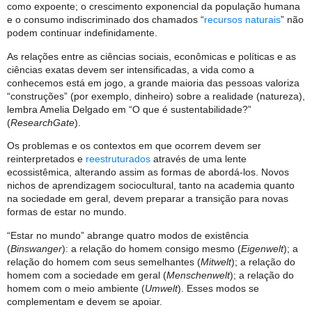
como expoente; o crescimento exponencial da população humana
e o consumo indiscriminado dos chamados “
recursos naturais
” não
podem continuar indefinidamente.
As relações entre as ciências sociais, econômicas e políticas e as
ciências exatas devem ser intensificadas, a vida como a
conhecemos está em jogo, a grande maioria das pessoas valoriza
“construções” (por exemplo, dinheiro) sobre a realidade (natureza),
lembra Amelia Delgado em “O que é sustentabilidade?”
(
ResearchGate
).
Os problemas e os contextos em que ocorrem devem ser
reinterpretados e
reestruturados
através de uma lente
ecossistêmica, alterando assim as formas de abordá-los. Novos
nichos de aprendizagem sociocultural, tanto na academia quanto
na sociedade em geral, devem preparar a transição para novas
formas de estar no mundo.
“Estar no mundo” abrange quatro modos de existência
(
Binswanger
): a relação do homem consigo mesmo (
Eigenwelt
); a
relação do homem com seus semelhantes (
Mitwelt
); a relação do
homem com a sociedade em geral (
Menschenwelt
); a relação do
homem com o meio ambiente (
Umwelt
). Esses modos se
complementam e devem se apoiar.