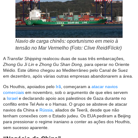
Navio de carga chinês: oportunismo em meio à
tensão no Mar Vermelho (Foto: Clive Reid/Flickr)
A
Transfar Shipping
realocou duas de suas três embarcações,
Zhong Gu Ji Lin
e
Zhong Gu Shan Dong
, para operar no Oriente
Médio. Este último chegou ao Mediterrâneo pelo Canal de Suez
em dezembro, após várias outras empresas abandonarem a área.
Os Houthis, apoiados pelo
Irã
, começaram a
atacar navios
comerciais
em novembro, sob o argumento de que eles servem
a
Israel
e declarando apoio aos palestinos de Gaza durante no
conflito entre Tel Aviv e o Hamas. O grupo se absteve de atacar
navios da China e
Rússia
, aliados de Teerã, desde que não
tenham conexões com o Estado judeu. Os EUA pediram a Beijing
para pressionar o regime iraniano a conter as ações dos Houthis,
sem sucesso aparente.