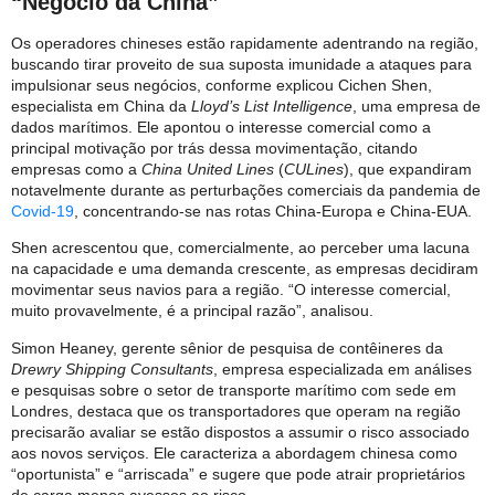
“Negócio da China”
Os operadores chineses estão rapidamente adentrando na região,
buscando tirar proveito de sua suposta imunidade a ataques para
impulsionar seus negócios, conforme explicou Cichen Shen,
especialista em China da
Lloyd’s List Intelligence
, uma empresa de
dados marítimos. Ele apontou o interesse comercial como a
principal motivação por trás dessa movimentação, citando
empresas como a
China United Lines
(
CULines
), que expandiram
notavelmente durante as perturbações comerciais da pandemia de
Covid-19
, concentrando-se nas rotas China-Europa e China-EUA.
Shen acrescentou que, comercialmente, ao perceber uma lacuna
na capacidade e uma demanda crescente, as empresas decidiram
movimentar seus navios para a região. “O interesse comercial,
muito provavelmente, é a principal razão”, analisou.
Simon Heaney, gerente sênior de pesquisa de contêineres da
Drewry Shipping Consultants
, empresa especializada em análises
e pesquisas sobre o setor de transporte marítimo com sede em
Londres, destaca que os transportadores que operam na região
precisarão avaliar se estão dispostos a assumir o risco associado
aos novos serviços. Ele caracteriza a abordagem chinesa como
“oportunista” e “arriscada” e sugere que pode atrair proprietários
de carga menos avessos ao risco.