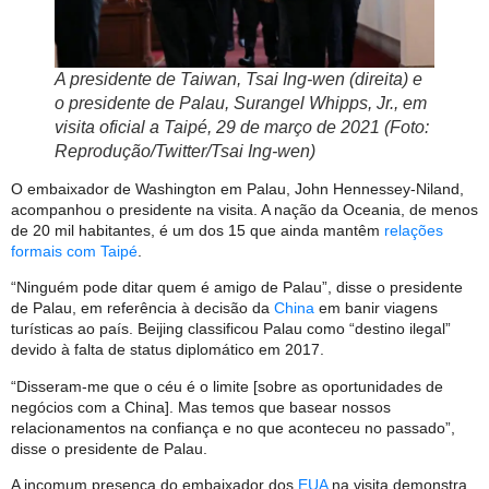
A presidente de Taiwan, Tsai Ing-wen (direita) e
o presidente de Palau, Surangel Whipps, Jr., em
visita oficial a Taipé, 29 de março de 2021 (Foto:
Reprodução/Twitter/Tsai Ing-wen)
O embaixador de Washington em Palau, John Hennessey-Niland,
acompanhou o presidente na visita. A nação da Oceania, de menos
de 20 mil habitantes, é um dos 15 que ainda mantêm
relações
formais com Taipé
.
“Ninguém pode ditar quem é amigo de Palau”, disse o presidente
de Palau, em referência à decisão da
China
em banir viagens
turísticas ao país. Beijing classificou Palau como “destino ilegal”
devido à falta de status diplomático em 2017.
“Disseram-me que o céu é o limite [sobre as oportunidades de
negócios com a China]. Mas temos que basear nossos
relacionamentos na confiança e no que aconteceu no passado”,
disse o presidente de Palau.
A incomum presença do embaixador dos
EUA
na visita demonstra