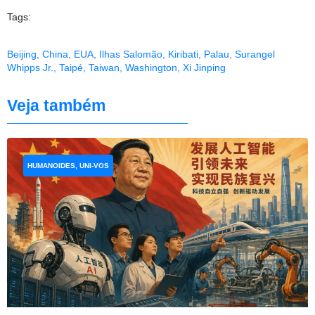
Tags:
Beijing
,
China
,
EUA
,
Ilhas Salomão
,
Kiribati
,
Palau
,
Surangel
Whipps Jr.
,
Taipé
,
Taiwan
,
Washington
,
Xi Jinping
Veja também
HUMANOIDES, UNI-VOS