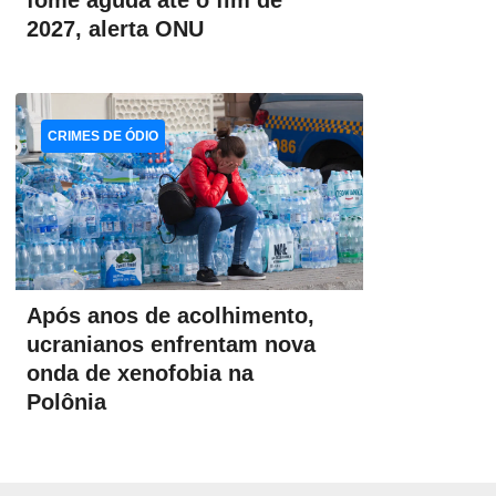
fome aguda até o fim de
2027, alerta ONU
CRIMES DE ÓDIO
Após anos de acolhimento,
ucranianos enfrentam nova
onda de xenofobia na
Polônia