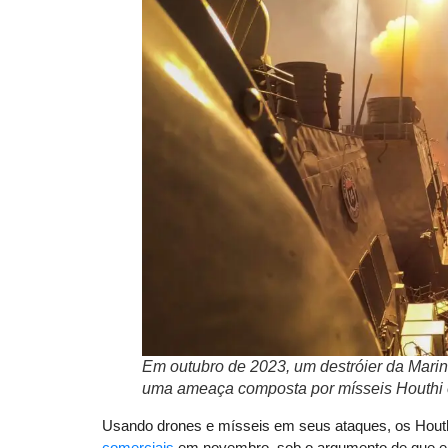
Em outubro de 2023, um destróier da Mari
uma ameaça composta por mísseis Houthi 
Usando drones e mísseis em seus ataques, os Houth
comerciais
em novembro, sob o argumento de que e