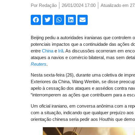
Por
Redação
26/01/2024 17:00
Atualizado em 27
Beijing pediu a autoridades iranianas que controlem
potenciais impactos que a continuidade das ações d
entre
China
e
Irã
. As discussões ocorreram em encon
ataques a navios e comércio bilateral, mas sem det
Reuters
.
Nesta sexta-feira (26), durante uma coletiva de impr
Exteriores da China, Wang Wenbin, se disse preocu
apelo à cessação dos ataques e assédios contra navi
“interromperem as ações que contribuem para a escal
Um oficial iraniano, em conversa anônima com a re
com a situação, indicando que qualquer prejuízo aos
orientação chinesa seria pedir aos Houthis que demo