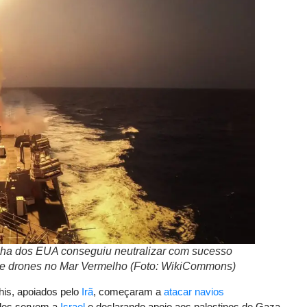
nha dos EUA conseguiu neutralizar com sucesso
e drones no Mar Vermelho (Foto: WikiCommons)
is, apoiados pelo
Irã
, começaram a
atacar navios
les servem a
Israel
e declarando apoio aos palestinos de Gaza