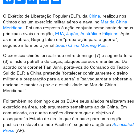
O Exército de Libertação Popular (ELP), da
China
, realizou nos
últimos dias um exercício militar aéreo e naval no
Mar da China
Meridional
. Foi uma resposta à ação conjunta semelhante de seus
principais rivais na região,
EUA
,
Japão
,
Austrália
e
Filipinas
. Após
as manobras, Beijing falou em “preparação para a guerra”,
segundo informou o jornal
South China Morning Post
.
O exercício chinês foi realizado entre domingo (7) e segunda-feira
(8) e incluiu patrulha de caças, ataques aéreos e marítimos. De
acordo com coronel Tian Junli, porta-voz do Comando do Teatro
Sul do ELP, a China pretende “fortalecer continuamente o treino
militar e a preparação para a guerra” e “salvaguardar a soberania
nacional e manter a paz e a estabilidade no Mar da China
Meridional.”
Foi também no domingo que os EUA e seus aliados realizaram seu
exercício na área, sob argumento semelhante ao da China. Em
comunicado, as quatro nações disseram que o objetivo é
assegurar “o Estado de direito que é a base para uma região
pacífica e estável do Indo-Pacífico”, segundo a agência
Associated
Press
(AP).