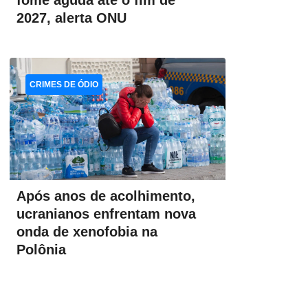
fome aguda até o fim de
2027, alerta ONU
CRIMES DE ÓDIO
Após anos de acolhimento,
ucranianos enfrentam nova
onda de xenofobia na
Polônia