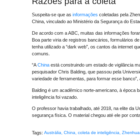
Razões para a coleta
Suspeita-se que as
informações
coletadas pela Zhenh
China, vinculado ao Ministério da Segurança do Esta
De acordo com a ABC, muitas das informações foram 
Boa parte viria de registros bancários, formulários 
tenha utilizado a “dark web”, os cantos da internet
comuns.
“A
China
está construindo um estado de vigilância mas
pesquisador Chris Balding, que passou pela Univers
variedade de ferramentas, para formar esse banco”, 
Balding é um acadêmico norte-americano, à época 
inteligência foi vazado.
O professor havia trabalhado, até 2018, na elite da
segurança física. O material chegou até ele por cont
Tags:
Austrália
,
China
,
coleta de inteligência
,
Zhenhua