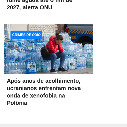
fome aguda até o fim de
2027, alerta ONU
CRIMES DE ÓDIO
Após anos de acolhimento,
ucranianos enfrentam nova
onda de xenofobia na
Polônia