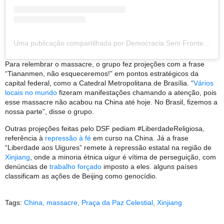
Uma publicação compartilhada por Democracia Sem Fronteiras (@democraciasemfronteiras)
Para relembrar o massacre, o grupo fez projeções com a frase
“Tiananmen, não esqueceremos!” em pontos estratégicos da
capital federal, como a Catedral Metropolitana de Brasília. “
Vários
locais no mundo
fizeram manifestações chamando a atenção, pois
esse massacre não acabou na China até hoje. No Brasil, fizemos a
nossa parte”, disse o grupo.
Outras projeções feitas pelo DSF pediam #LiberdadeReligiosa,
referência à
repressão à fé
em curso na China. Já a frase
“Liberdade aos Uigures” remete à repressão estatal na região de
Xinjiang
, onde a minoria étnica uigur é vítima de perseguição, com
denúncias de
trabalho forçado
imposto a eles. alguns países
classificam as ações de Beijing como genocídio.
Tags:
China
,
massacre
,
Praça da Paz Celestial
,
Xinjiang