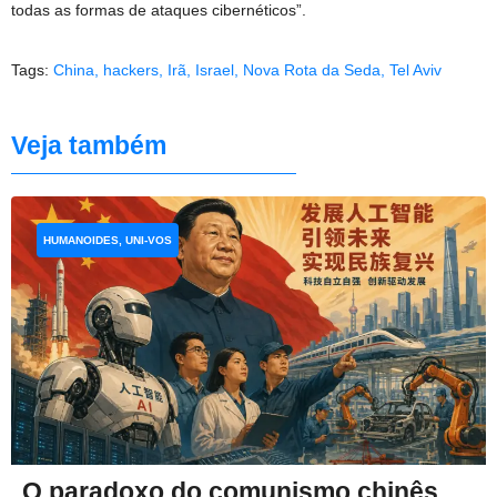
todas as formas de ataques cibernéticos”.
Tags:
China
,
hackers
,
Irã
,
Israel
,
Nova Rota da Seda
,
Tel Aviv
Veja também
HUMANOIDES, UNI-VOS
O paradoxo do comunismo chinês