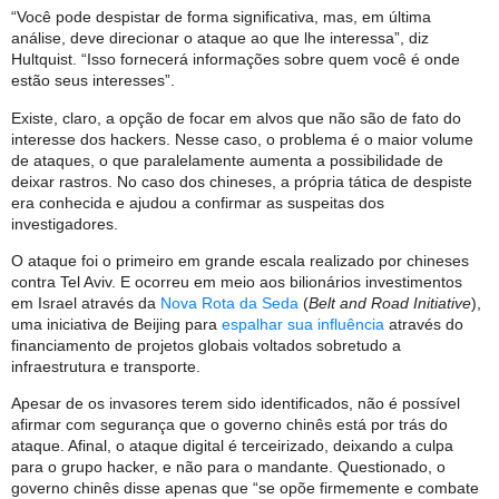
“Você pode despistar de forma significativa, mas, em última
análise, deve direcionar o ataque ao que lhe interessa”, diz
Hultquist. “Isso fornecerá informações sobre quem você é onde
estão seus interesses”.
Existe, claro, a opção de focar em alvos que não são de fato do
interesse dos hackers. Nesse caso, o problema é o maior volume
de ataques, o que paralelamente aumenta a possibilidade de
deixar rastros. No caso dos chineses, a própria tática de despiste
era conhecida e ajudou a confirmar as suspeitas dos
investigadores.
O ataque foi o primeiro em grande escala realizado por chineses
contra Tel Aviv. E ocorreu em meio aos bilionários investimentos
em Israel através da
Nova Rota da Seda
(
Belt and Road Initiative
),
uma iniciativa de Beijing para
espalhar sua influência
através do
financiamento de projetos globais voltados sobretudo a
infraestrutura e transporte.
Apesar de os invasores terem sido identificados, não é possível
afirmar com segurança que o governo chinês está por trás do
ataque. Afinal, o ataque digital é terceirizado, deixando a culpa
para o grupo hacker, e não para o mandante. Questionado, o
governo chinês disse apenas que “se opõe firmemente e combate