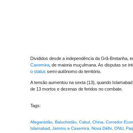
Divididos desde a independência da Grã-Bretanha, 
Caxemira
, de maioria muçulmana. As disputas se i
o status
semi-autônomo do território.
A tensão aumentou na sexta (13), quando Islamabad e 
de 13 mortos e dezenas de feridos no combate.
Tags:
Afeganistão
,
Baluchistão
,
Cabul
,
China
,
Corredor Econ
Islamabad
,
Jammu e Caxemira
,
Nova Délhi
,
ONU
,
Paq