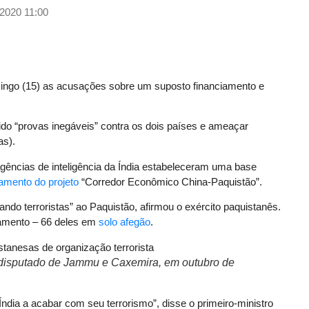
/2020 11:00
ingo (15) as acusações sobre um suposto financiamento e
ido “provas inegáveis” contra os dois países e ameaçar
as).
gências de inteligência da Índia estabeleceram uma base
amento do projeto
“Corredor Econômico China-Paquistão”.
çando terroristas” ao Paquistão, afirmou o exército paquistanês.
namento – 66 deles em
solo afegão
.
io disputado de Jammu e Caxemira, em outubro de
ndia a acabar com seu terrorismo”, disse o primeiro-ministro