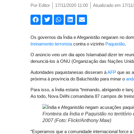
Por
Editor
17/11/2020 11:00
Atualizado em 17/11
Os governos da Índia e Afeganistão negaram no dom
treinamento terrorista
contra o vizinho
Paquistão
.
O anúncio veio um dia após Islamabad dizer ter reun
denunciá-los à ONU (Organização das Nações Unid
Autoridades paquistanesas disseram à
AFP
que as a
próxima à província do Baluchistão para minar o
and
Para isso, a Índia estaria “treinando, abrigando e lan
Ao todo, Nova Délhi comandaria 87 campos de trei
Fronteira da Índia e Paquistão no territór
2007 (Foto: Flickr/Anthony Maw)
“Esperamos que a comunidade internacional force a Í