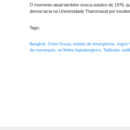
O momento atual também evoca outubro de 1976, qu
democracia na Universidade Thammasat por insultare
Tags:
Bangkok
,
Crisis Group
,
estado de emergência
,
Jogos 
da monarquia
,
rei Maha Vajiralongkorn
,
Tailândia
,
viol