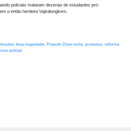
ando policiais mataram dezenas de estudantes pró-
m o então herdeiro Vajiralongkorn.
Vorazes
,
lesa-majestade
,
Prayuth Chan-ocha
,
protestos
,
reforma
ência policial