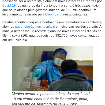
Apesar de ser a recordista global em novas infecções e mortes por
Covid-19
, os números da Índia tendem a ser até três vezes maior
que os relatados pelo governo indiano, de 186 mil, apontou um
levantamento realizado pela
Bloomberg
, nesta quinta (22).
Relatos apontam corpos amontoados em crematórios e cemitérios,
além da
superlotação nos hospitais
em diversas regiões do país. A
Índia já ultrapassou o recorde global de novas infecções diárias na
última sexta (16), quando registrou 332.730 novos contaminados
em um único dia.
Médico atende a paciente infectado com Covid-
19 em centro comunitário de Bangalore, Índia,
em registro de setembro de 2020 (Foto: