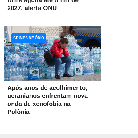
fome aguda até o fim de
2027, alerta ONU
CRIMES DE ÓDIO
Após anos de acolhimento,
ucranianos enfrentam nova
onda de xenofobia na
Polônia