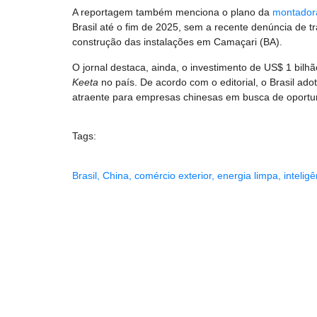
A reportagem também menciona o plano da
montador
Brasil até o fim de 2025, sem a recente denúncia de t
construção das instalações em Camaçari (BA).
O jornal destaca, ainda, o investimento de US$ 1 bilh
Keeta
no país. De acordo com o editorial, o Brasil ad
atraente para empresas chinesas em busca de oportun
Tags:
Brasil
,
China
,
comércio exterior
,
energia limpa
,
inteligê