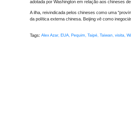
adotada por Washington em relação aos chineses de
A ilha, reivindicada pelos chineses como uma “proví
da política externa chinesa. Beijing vê como inegoc
Tags:
Alex Azar
,
EUA
,
Pequim
,
Taipé
,
Taiwan
,
visita
,
Wa