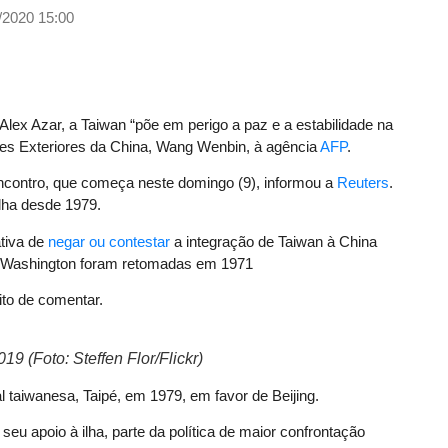
/2020 15:00
Alex Azar, a Taiwan “põe em perigo a paz e a estabilidade na
ções Exteriores da China, Wang Wenbin, à agência
AFP
.
contro, que começa neste domingo (9), informou a
Reuters
.
 ilha desde 1979.
ativa de
negar ou contestar
a integração de Taiwan à China
g e Washington foram retomadas em 1971
ito de comentar.
9 (Foto: Steffen Flor/Flickr)
l taiwanesa, Taipé, em 1979, em favor de Beijing.
u apoio à ilha, parte da política de maior confrontação