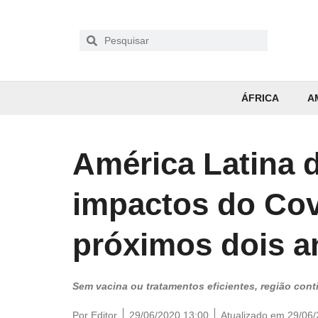
ÁFRICA
A
América Latina d
impactos do Cov
próximos dois a
Sem vacina ou tratamentos eficientes, região con
Por
Editor
29/06/2020 13:00
Atualizado em 29/06