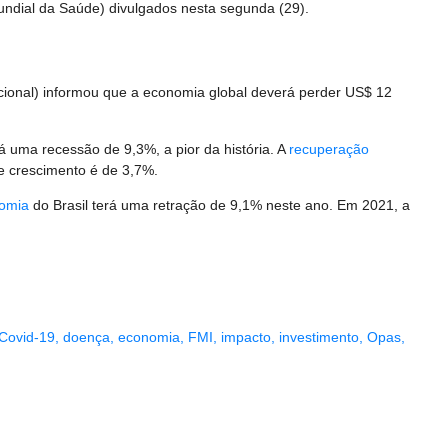
dial da Saúde) divulgados nesta segunda (29).
ional) informou que a economia global deverá perder US$ 12
á uma recessão de 9,3%, a pior da história. A
recuperação
e crescimento é de 3,7%.
omia
do Brasil terá uma retração de 9,1% neste ano. Em 2021, a
Covid-19
,
doença
,
economia
,
FMI
,
impacto
,
investimento
,
Opas
,