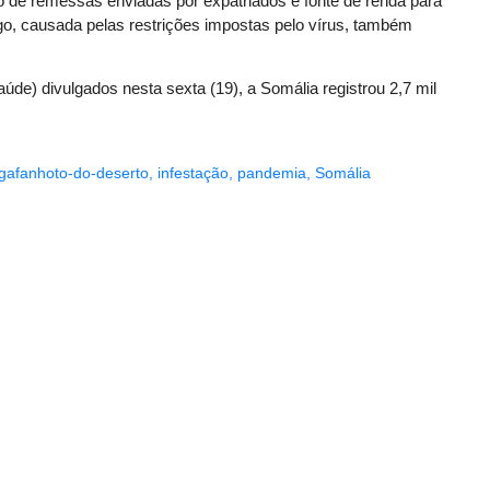
 de remessas enviadas por expatriados e fonte de renda para
go, causada pelas restrições impostas pelo vírus, também
) divulgados nesta sexta (19), a Somália registrou 2,7 mil
gafanhoto-do-deserto
,
infestação
,
pandemia
,
Somália