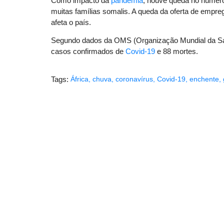
Como impacto da
pandemia
, houve queda no número
muitas famílias somalis. A queda da oferta de empre
afeta o país.
Segundo dados da OMS (Organização Mundial da Saúde
casos confirmados de
Covid-19
e 88 mortes.
Tags:
África
,
chuva
,
coronavírus
,
Covid-19
,
enchente
,