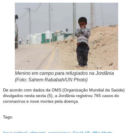
Menino em campo para refugiados na Jordânia
(Foto: Sahem Rababah/UN Photo)
De acordo com dados da OMS (Organização Mundial da Saúde)
divulgados nesta sexta (5), a Jordânia registrou 765 casos do
coronavírus e nove mortes pela doença.
Tags:
água potável
,
alimento
,
coronavírus
,
Covid-19
,
dificuldade
,