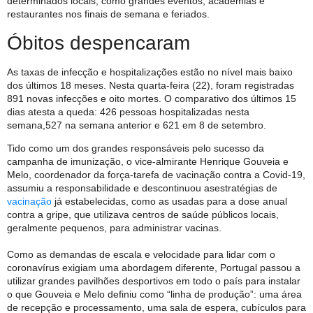
determinados locais, como grandes eventos, academias e
restaurantes nos finais de semana e feriados.
Óbitos despencaram
As taxas de infecção e hospitalizações estão no nível mais baixo
dos últimos 18 meses. Nesta quarta-feira (22), foram registradas
891 novas infecções e oito mortes. O comparativo dos últimos 15
dias atesta a queda: 426 pessoas hospitalizadas nesta
semana,
527 na semana anterior e 621 em 8 de setembro.
Tido como um dos grandes responsáveis pelo sucesso da
campanha de imunização, o vice-almirante Henrique Gouveia e
Melo, coordenador da força-tarefa de vacinação contra a Covid-19,
assumiu a responsabilidade e descontinuou as
estratégias de
vacinação
já estabelecidas, como as usadas para a dose anual
contra a gripe, que utilizava centros de saúde públicos locais,
geralmente pequenos, para administrar vacinas.
Como as demandas de escala e velocidade para lidar com o
coronavírus exigiam uma abordagem diferente, Portugal passou a
utilizar grandes pavilhões desportivos em todo o país para instalar
o que Gouveia e Melo definiu como “linha de produção”: uma área
de recepção e processamento, uma sala de espera, cubículos para