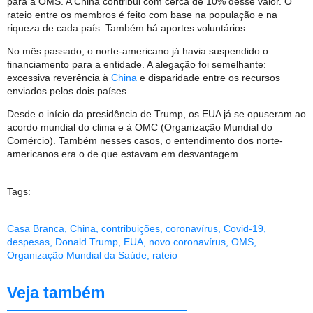
para a OMS. A China contribui com cerca de 10% desse valor. O
rateio entre os membros é feito com base na população e na
riqueza de cada país. Também há aportes voluntários.
No mês passado, o norte-americano já havia suspendido o
financiamento para a entidade. A alegação foi semelhante:
excessiva reverência à
China
e disparidade entre os recursos
enviados pelos dois países.
Desde o início da presidência de Trump, os EUA já se opuseram ao
acordo mundial do clima e à OMC (Organização Mundial do
Comércio). Também nesses casos, o entendimento dos norte-
americanos era o de que estavam em desvantagem.
Tags:
Casa Branca
,
China
,
contribuições
,
coronavírus
,
Covid-19
,
despesas
,
Donald Trump
,
EUA
,
novo coronavírus
,
OMS
,
Organização Mundial da Saúde
,
rateio
Veja também