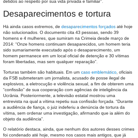
detidos ao respeito por sua vida privada e familiar”.
Desaparecimentos e tortura
Há ainda casos extremos, de
desaparecimentos forçados
até hoje
não solucionados. O documento cita 43 pessoas, sendo 39
homens e 4 mulheres, que sumiram na Crimeia desde março de
2014: “Onze homens continuam desaparecidos, um homem teria
sido sumariamente executado após o desaparecimento, um
homem permanece em um local oficial de detenção e 30 vítimas
foram libertadas, mas sem qualquer reparação”.
Torturas também são habituais. Em um
caso emblemático
, oficiais
da FSB submeteram um jornalista, acusado de posse ilegal de
explosivos, a eletrocução e violência sexual, a fim de obterem uma
“confissão” de sua cooperação com agências de inteligência da
Ucrânia. Posteriormente, a televisão estatal mostrou uma
entrevista na qual a vítima repetiu sua confissão forçada. “Durante
a audiência de fiança, o juiz indeferiu a denúncia de tortura da
vítima, sem ordenar uma investigação, afirmando que ia além do
objeto da audiência”.
O relatório destaca, ainda, que nenhum dos autores desses crimes
foi condenado até hoje, mesmo nos casos mais antigos, que já