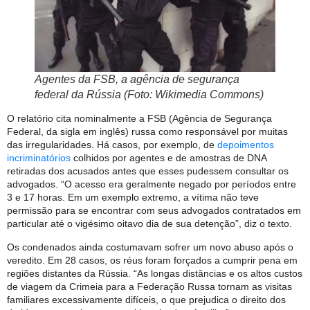
Agentes da FSB, a agência de segurança
federal da Rússia (Foto: Wikimedia Commons)
O relatório cita nominalmente a FSB (Agência de Segurança
Federal, da sigla em inglês) russa como responsável por muitas
das irregularidades. Há casos, por exemplo, de
depoimentos
incriminatórios
colhidos por agentes e de amostras de DNA
retiradas dos acusados antes que esses pudessem consultar os
advogados. “O acesso era geralmente negado por períodos entre
3 e 17 horas. Em um exemplo extremo, a vítima não teve
permissão para se encontrar com seus advogados contratados em
particular até o vigésimo oitavo dia de sua detenção”, diz o texto.
Os condenados ainda costumavam sofrer um novo abuso após o
veredito. Em 28 casos, os réus foram forçados a cumprir pena em
regiões distantes da Rússia. “As longas distâncias e os altos custos
de viagem da Crimeia para a Federação Russa tornam as visitas
familiares excessivamente difíceis, o que prejudica o direito dos