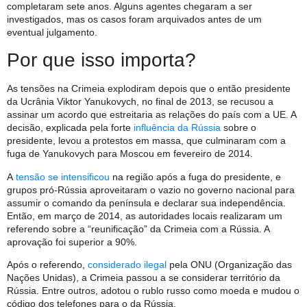
completaram sete anos. Alguns agentes chegaram a ser
investigados, mas os casos foram arquivados antes de um
eventual julgamento.
Por que isso importa?
As tensões na Crimeia explodiram depois que o então presidente
da Ucrânia Viktor Yanukovych, no final de 2013, se recusou a
assinar um acordo que estreitaria as relações do país com a UE. A
decisão, explicada pela forte
influência da Rússia
sobre o
presidente, levou a protestos em massa, que culminaram com a
fuga de Yanukovych para Moscou em fevereiro de 2014.
A
tensão se intensificou
na região após a fuga do presidente, e
grupos pró-Rússia aproveitaram o vazio no governo nacional para
assumir o comando da península e declarar sua independência.
Então, em março de 2014, as autoridades locais realizaram um
referendo sobre a “reunificação” da Crimeia com a Rússia. A
aprovação foi superior a 90%.
Após o referendo,
considerado ilegal
pela ONU (Organização das
Nações Unidas), a Crimeia passou a se considerar território da
Rússia. Entre outros, adotou o rublo russo como moeda e mudou o
código dos telefones para o da Rússia.