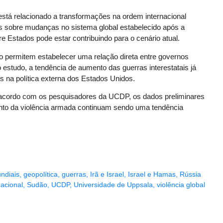
está relacionado a transformações na ordem internacional
es sobre mudanças no sistema global estabelecido após a
e Estados pode estar contribuindo para o cenário atual.
o permitem estabelecer uma relação direta entre governos
 estudo, a tendência de aumento das guerras interestatais já
 na política externa dos Estados Unidos.
acordo com os pesquisadores da UCDP, os dados preliminares
ento da violência armada continuam sendo uma tendência
undiais
,
geopolítica
,
guerras
,
Irã e Israel
,
Israel e Hamas
,
Rússia
acional
,
Sudão
,
UCDP
,
Universidade de Uppsala
,
violência global