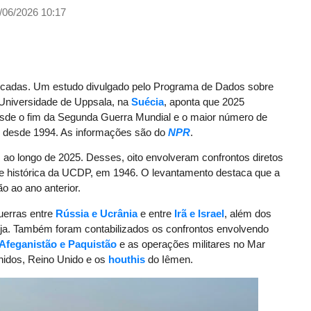
/06/2026 10:17
décadas. Um estudo divulgado pelo Programa de Dados sobre
 Universidade de Uppsala, na
Suécia
, aponta que 2025
 desde o fim da Segunda Guerra Mundial e o maior número de
s desde 1994. As informações são do
NPR
.
 ao longo de 2025. Desses, oito envolveram confrontos diretos
rie histórica da UCDP, em 1946. O levantamento destaca que a
ão ao ano anterior.
guerras entre
Rússia e Ucrânia
e entre
Irã e Israel
, além dos
oja. Também foram contabilizados os confrontos envolvendo
Afeganistão e Paquistão
e as operações militares no Mar
nidos, Reino Unido e os
houthis
do Iêmen.