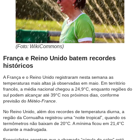
(Foto: WikiCommons)
França e Reino Unido batem recordes
históricos
A França e o Reino Unido registraram nesta semana as
temperaturas mais altas já observadas em maio. Em território
francês, a média nacional chegou a 24,9°C, enquanto regiões do
sul podem alcançar até 39°C nos próximos dias, conforme
previsão do
Météo-France
.
No Reino Unido, além dos recordes de temperatura diurna, a
região da Cornualha registrou uma “noite tropical”, quando os
termômetros não baixam de 20°C. A mínima ficou em 21,4°C
durante a madrugada.
Especialistas apontam que a chamada “cúpula de calor” está