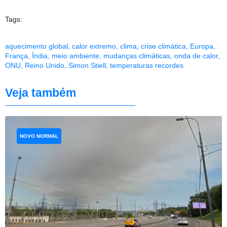
Tags:
aquecimento global
,
calor extremo
,
clima
,
crise climática
,
Europa
,
França
,
Índia
,
meio ambiente
,
mudanças climáticas
,
onda de calor
,
ONU
,
Reino Unido
,
Simon Stiell
,
temperaturas recordes
Veja também
NOVO NORMAL