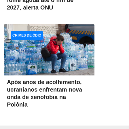
fome aguda até o fim de
2027, alerta ONU
CRIMES DE ÓDIO
Após anos de acolhimento,
ucranianos enfrentam nova
onda de xenofobia na
Polônia