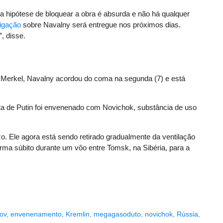
a hipótese de bloquear a obra é absurda e não há qualquer
tigação
sobre Navalny será entregue nos próximos dias.
, disse.
 Merkel, Navalny acordou do coma na segunda (7) e está
ta de Putin foi envenenado com Novichok, substância de uso
azo. Ele agora está sendo retirado gradualmente da ventilação
rma súbito durante um vôo entre Tomsk, na Sibéria, para a
ov
,
envenenamento
,
Kremlin
,
megagasoduto
,
novichok
,
Rússia
,