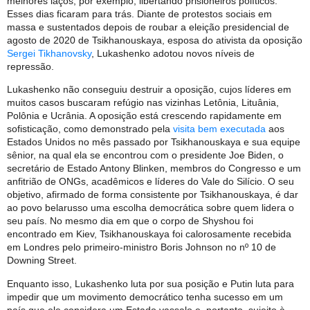
melhores laços, por exemplo, libertando prisioneiros políticos.
Esses dias ficaram para trás. Diante de protestos sociais em
massa e sustentados depois de roubar a eleição presidencial de
agosto de 2020 de Tsikhanouskaya, esposa do ativista da oposição
Sergei Tikhanovsky
, Lukashenko adotou novos níveis de
repressão.
Lukashenko não conseguiu destruir a oposição, cujos líderes em
muitos casos buscaram refúgio nas vizinhas Letônia, Lituânia,
Polônia e Ucrânia. A oposição está crescendo rapidamente em
sofisticação, como demonstrado pela
visita bem executada
aos
Estados Unidos no mês passado por Tsikhanouskaya e sua equipe
sênior, na qual ela se encontrou com o presidente Joe Biden, o
secretário de Estado Antony Blinken, membros do Congresso e um
anfitrião de ONGs, acadêmicos e líderes do Vale do Silício. O seu
objetivo, afirmado de forma consistente por Tsikhanouskaya, é dar
ao povo belarusso uma escolha democrática sobre quem lidera o
seu país. No mesmo dia em que o corpo de Shyshou foi
encontrado em Kiev, Tsikhanouskaya foi calorosamente recebida
em Londres pelo primeiro-ministro Boris Johnson no nº 10 de
Downing Street.
Enquanto isso, Lukashenko luta por sua posição e Putin luta para
impedir que um movimento democrático tenha sucesso em um
país que ele considera um Estado vassalo e, portanto, sujeito à