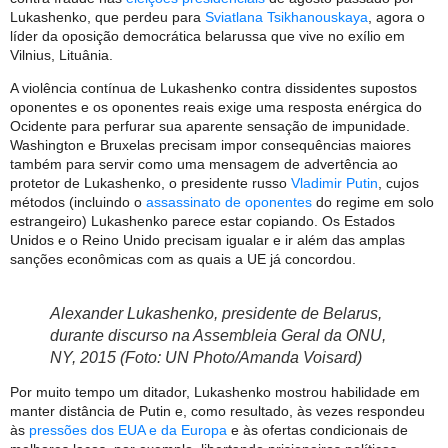
Lukashenko, que perdeu para
Sviatlana Tsikhanouskaya
, agora o
líder da oposição democrática belarussa que vive no exílio em
Vilnius, Lituânia.
A violência contínua de Lukashenko contra dissidentes supostos
oponentes e os oponentes reais exige uma resposta enérgica do
Ocidente para perfurar sua aparente sensação de impunidade.
Washington e Bruxelas precisam impor consequências maiores
também para servir como uma mensagem de advertência ao
protetor de Lukashenko, o presidente russo
Vladimir Putin
, cujos
métodos (incluindo o
assassinato de oponentes
do regime em solo
estrangeiro) Lukashenko parece estar copiando. Os Estados
Unidos e o Reino Unido precisam igualar e ir além das amplas
sanções econômicas com as quais a UE já concordou.
Alexander Lukashenko, presidente de Belarus,
durante discurso na Assembleia Geral da ONU,
NY, 2015 (Foto: UN Photo/Amanda Voisard)
Por muito tempo um ditador, Lukashenko mostrou habilidade em
manter distância de Putin e, como resultado, às vezes respondeu
às
pressões dos EUA e da Europa
e às ofertas condicionais de