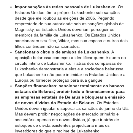
Impor sanções às redes pessoais de Lukashenko.
Os
Estados Unidos têm o próprio Lukashenko sob sanções
desde que ele roubou as eleições de 2006. Pegando
emprestado de sua autoridade sob as sanções globais de
Magnitsky, os Estados Unidos deveriam perseguir os
membros da família de Lukashenko. Os Estados Unidos
sancionaram seu filho, Viktor, mas sua esposa e outros dois
filhos continuam não sancionados.
Sancionar o círculo de amigos de Lukashenko
. A
oposição belarussa começou a identificar quem é quem no
círculo íntimo de Lukashenko. Ir atrás dos comparsas de
Lukashenko demonstraria a eles e à sociedade belarussa
que Lukashenko não pode intimidar os Estados Unidos e a
Europa ou fornecer proteção para sua gangue.
Sanções financeiras: sancionar totalmente os bancos
estatais de Belarus; proibir todo o financiamento para
as empresas estatais de Belarus e bloquear a emissão
de novas dívidas do Estado de Belarus.
Os Estados
Unidos devem igualar e superar as sanções de junho da UE.
Mas devem proibir negociações de mercado primário e
secundário apenas em novas dívidas, já que ir atrás de
estoques de dívida existentes prejudicaria mais os
investidores do que o regime de Lukashenko.