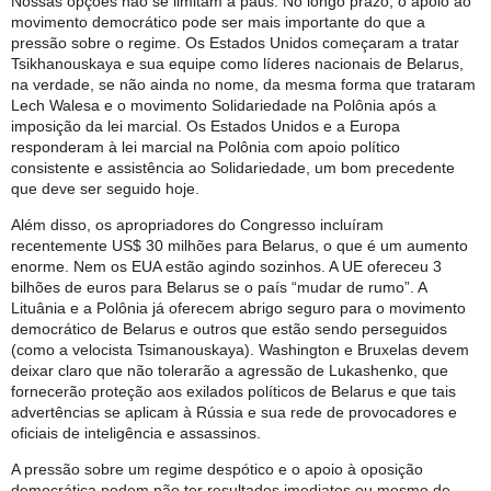
Nossas opções não se limitam a paus. No longo prazo, o apoio ao
movimento democrático pode ser mais importante do que a
pressão sobre o regime. Os Estados Unidos começaram a tratar
Tsikhanouskaya e sua equipe como líderes nacionais de Belarus,
na verdade, se não ainda no nome, da mesma forma que trataram
Lech Walesa e o movimento Solidariedade na Polônia após a
imposição da lei marcial. Os Estados Unidos e a Europa
responderam à lei marcial na Polônia com apoio político
consistente e assistência ao Solidariedade, um bom precedente
que deve ser seguido hoje.
Além disso, os apropriadores do Congresso incluíram
recentemente US$ 30 milhões para Belarus, o que é um aumento
enorme. Nem os EUA estão agindo sozinhos. A UE ofereceu 3
bilhões de euros para Belarus se o país “mudar de rumo”. A
Lituânia e a Polônia já oferecem abrigo seguro para o movimento
democrático de Belarus e outros que estão sendo perseguidos
(como a velocista Tsimanouskaya). Washington e Bruxelas devem
deixar claro que não tolerarão a agressão de Lukashenko, que
fornecerão proteção aos exilados políticos de Belarus e que tais
advertências se aplicam à Rússia e sua rede de provocadores e
oficiais de inteligência e assassinos.
A pressão sobre um regime despótico e o apoio à oposição
democrática podem não ter resultados imediatos ou mesmo de