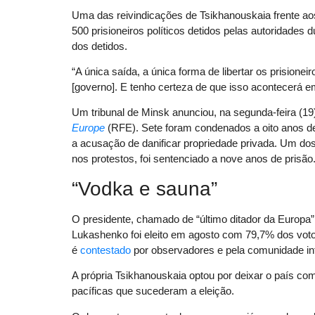
Uma das reivindicações de Tsikhanouskaia frente aos
500 prisioneiros políticos detidos pelas autoridades 
dos detidos.
“A única saída, a única forma de libertar os prisione
[governo]. E tenho certeza de que isso acontecerá em
Um tribunal de Minsk anunciou, na segunda-feira (19
Europe
(RFE). Sete foram condenados a oito anos d
a acusação de danificar propriedade privada. Um d
nos protestos, foi sentenciado a nove anos de prisã
“Vodka e sauna”
O presidente, chamado de “último ditador da Europa”
Lukashenko foi eleito em agosto com 79,7% dos vot
é
contestado
por observadores e pela comunidade int
A própria Tsikhanouskaia optou por deixar o país co
pacíficas que sucederam a eleição.