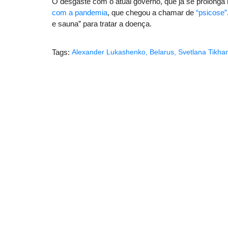
O desgaste com o atual governo, que já se prolong
com a pandemia
, que chegou a chamar de
“psicose”
e sauna” para tratar a doença.
Tags:
Alexander Lukashenko
,
Belarus
,
Svetlana Tikha