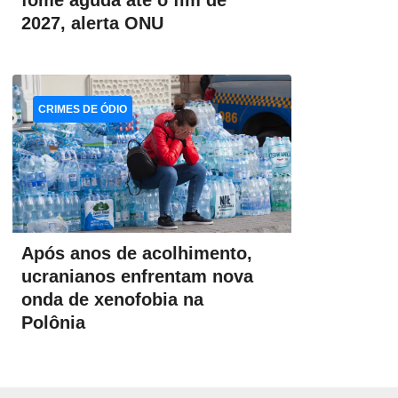
fome aguda até o fim de
2027, alerta ONU
CRIMES DE ÓDIO
Após anos de acolhimento,
ucranianos enfrentam nova
onda de xenofobia na
Polônia