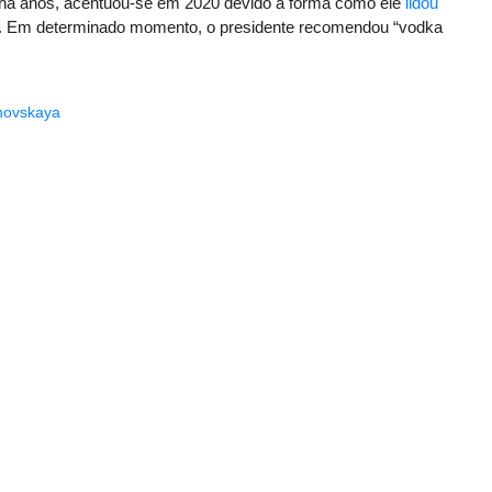
a há anos, acentuou-se em 2020 devido à forma como ele
lidou
. Em determinado momento, o presidente recomendou “vodka
novskaya