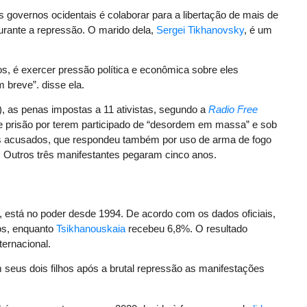
 governos ocidentais é colaborar para a libertação de mais de
durante a repressão. O marido dela,
Sergei Tikhanovsky
, é um
iros, é exercer pressão política e econômica sobre eles
 breve”. disse ela.
), as penas impostas a 11 ativistas, segundo a
Radio Free
e prisão por terem participado de “desordem em massa” e sob
os acusados, que respondeu também por uso de arma de fogo
o. Outros três manifestantes pegaram cinco anos.
, está no poder desde 1994. De acordo com os dados oficiais,
os, enquanto
Tsikhanouskaia
recebeu 6,8%. O resultado
ernacional.
m seus dois filhos após a brutal repressão as manifestações