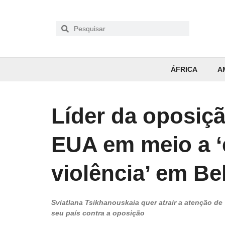
ÁFRICA
A
Líder da oposiç
EUA em meio a ‘
violência’ em Be
Sviatlana Tsikhanouskaia quer atrair a atenção d
seu país contra a oposição