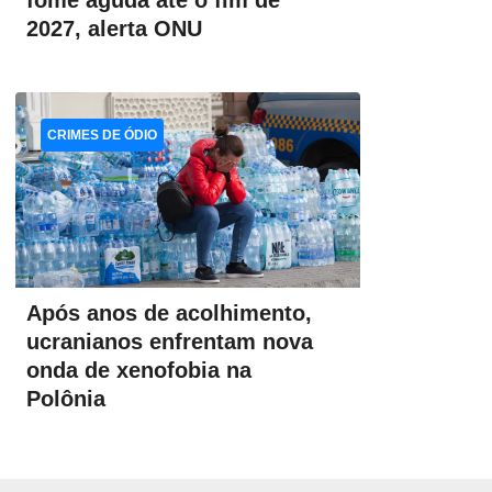
fome aguda até o fim de
2027, alerta ONU
CRIMES DE ÓDIO
Após anos de acolhimento,
ucranianos enfrentam nova
onda de xenofobia na
Polônia