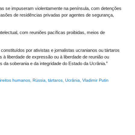
sas se impuseram violentamente na península, com detenções
nvasões de residências privadas por agentes de segurança,
ntelectual, com reuniões pacíficas proibidas, meios de
onstituídos por ativistas e jornalistas ucranianos ou tártaros
 à liberdade de expressão ou à liberdade de reunião ou
 da soberania e da integridade do Estado da Ucrânia.”
ireitos humanos
,
Rússia
,
tártaros
,
Ucrânia
,
Vladimir Putin