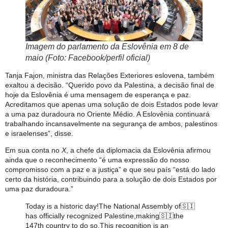
Imagem do parlamento da Eslovênia em 8 de
maio (Foto: Facebook/perfil oficial)
Tanja Fajon, ministra das Relações Exteriores eslovena, também
exaltou a decisão. “Querido povo da Palestina, a decisão final de
hoje da Eslovênia é uma mensagem de esperança e paz.
Acreditamos que apenas uma solução de dois Estados pode levar
a uma paz duradoura no Oriente Médio. A Eslovênia continuará
trabalhando incansavelmente na segurança de ambos, palestinos
e israelenses”, disse.
Em sua conta no
X
, a chefe da diplomacia da Eslovênia afirmou
ainda que o reconhecimento “é uma expressão do nosso
compromisso com a paz e a justiça” e que seu país “está do lado
certo da história, contribuindo para a solução de dois Estados por
uma paz duradoura.”
Today is a historic day!The National Assembly of🇸🇮
has officially recognized Palestine,making🇸🇮the
147th country to do so.This recognition is an