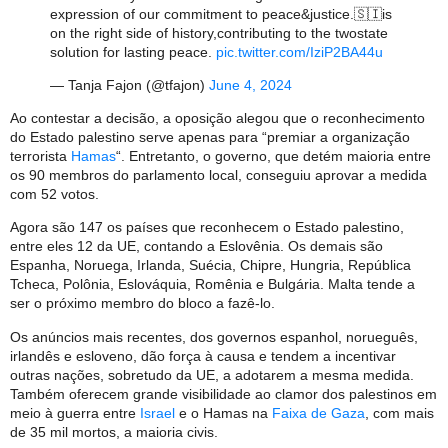
expression of our commitment to peace&justice.🇸🇮is
on the right side of history,contributing to the twostate
solution for lasting peace.
pic.twitter.com/IziP2BA44u
— Tanja Fajon (@tfajon)
June 4, 2024
Ao contestar a decisão, a oposição alegou que o reconhecimento
do Estado palestino serve apenas para “premiar a organização
terrorista
Hamas
“. Entretanto, o governo, que detém maioria entre
os 90 membros do parlamento local, conseguiu aprovar a medida
com 52 votos.
Agora são 147 os países que reconhecem o Estado palestino,
entre eles 12 da UE, contando a Eslovênia. Os demais são
Espanha, Noruega, Irlanda, Suécia, Chipre, Hungria, República
Tcheca, Polônia, Eslováquia, Romênia e Bulgária. Malta tende a
ser o próximo membro do bloco a fazê-lo.
Os anúncios mais recentes, dos governos espanhol, norueguês,
irlandês e esloveno, dão força à causa e tendem a incentivar
outras nações, sobretudo da UE, a adotarem a mesma medida.
Também oferecem grande visibilidade ao clamor dos palestinos em
meio à guerra entre
Israel
e o Hamas na
Faixa de Gaza
, com mais
de 35 mil mortos, a maioria civis.