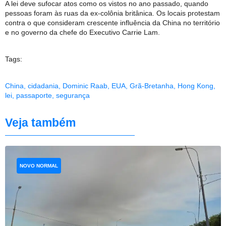
A lei deve sufocar atos como os vistos no ano passado, quando
pessoas foram às ruas da ex-colônia britânica. Os locais protestam
contra o que consideram crescente influência da China no território
e no governo da chefe do Executivo Carrie Lam.
Tags:
China
,
cidadania
,
Dominic Raab
,
EUA
,
Grã-Bretanha
,
Hong Kong
,
lei
,
passaporte
,
segurança
Veja também
NOVO NORMAL